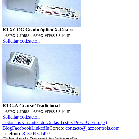
RTXCOG Grado óptico X-Coarse
Testex
-
Cintas Testex Press-O-Film
Solicitar cotización
RTC-A Coarse Tradicional
Testex
-
Cintas Testex Press-O-Film
Solicitar cotización
Todas las variantes de Cintas Testex Press-O-Film (7)
Blog
Facebook
LinkedIn
Correo:
contacto@jazzcontrols.com
Teléfono:
818-093-1497