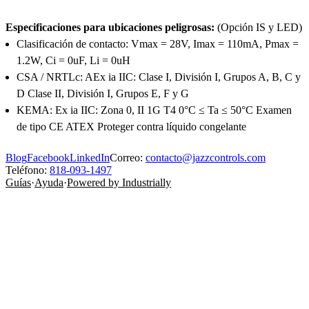
Especificaciones para ubicaciones peligrosas:
(Opción IS y LED)
Clasificación de contacto: Vmax = 28V, Imax = 110mA, Pmax =
1.2W, Ci = 0uF, Li = 0uH
CSA / NRTLc: AEx ia IIC: Clase I, División I, Grupos A, B, C y
D Clase II, División I, Grupos E, F y G
KEMA: Ex ia IIC: Zona 0, II 1G T4 0°C ≤ Ta ≤ 50°C Examen
de tipo CE ATEX Proteger contra líquido congelante
Blog
Facebook
LinkedIn
Correo:
contacto@jazzcontrols.com
Teléfono:
818-093-1497
Guías
·
Ayuda
·
Powered by Industrially