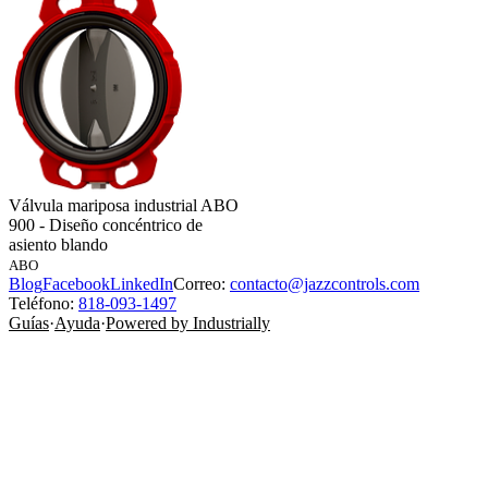
Válvula mariposa industrial ABO
900 - Diseño concéntrico de
asiento blando
ABO
Blog
Facebook
LinkedIn
Correo:
contacto@jazzcontrols.com
Teléfono:
818-093-1497
Guías
·
Ayuda
·
Powered by Industrially